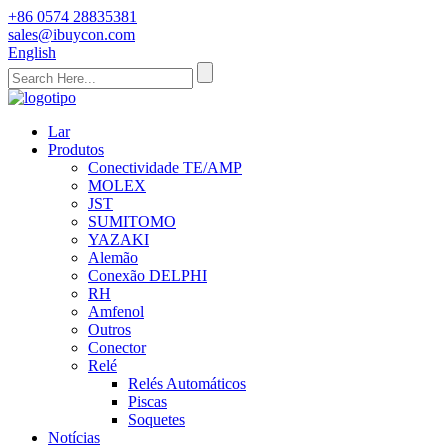
+86 0574 28835381
sales@ibuycon.com
English
Lar
Produtos
Conectividade TE/AMP
MOLEX
JST
SUMITOMO
YAZAKI
Alemão
Conexão DELPHI
RH
Amfenol
Outros
Conector
Relé
Relés Automáticos
Piscas
Soquetes
Notícias