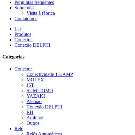
Perguntas frequentes
Sobre nós
Visita à fábrica
Contate-nos
Lar
Produtos
Conector
Conexão DELPHI
Categorias
Conector
Conectividade TE/AMP
MOLEX
JST
SUMITOMO
YAZAKI
Alemão
Conexão DELPHI
RH
Amfenol
Outros
Relé
Relés Automáticos