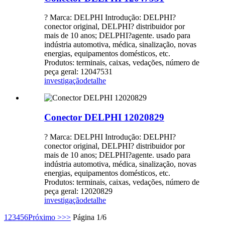
? Marca: DELPHI Introdução: DELPHI?
conector original, DELPHI? distribuidor por
mais de 10 anos; DELPHI?agente. usado para
indústria automotiva, médica, sinalização, novas
energias, equipamentos domésticos, etc.
Produtos: terminais, caixas, vedações, número de
peça geral: 12047531
investigação
detalhe
Conector DELPHI 12020829
? Marca: DELPHI Introdução: DELPHI?
conector original, DELPHI? distribuidor por
mais de 10 anos; DELPHI?agente. usado para
indústria automotiva, médica, sinalização, novas
energias, equipamentos domésticos, etc.
Produtos: terminais, caixas, vedações, número de
peça geral: 12020829
investigação
detalhe
1
2
3
4
5
6
Próximo >
>>
Página 1/6